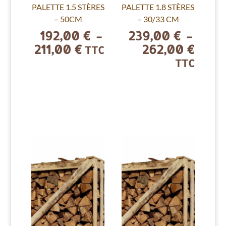
PALETTE 1.5 STÈRES
PALETTE 1.8 STÈRES
– 50CM
– 30/33 CM
192,00
€
239,00
€
–
–
211,00
€
262,00
€
Plage
Plage
TTC
de
de
TTC
prix :
prix :
192,00 €
239,0
à
à
211,00 €
262,0