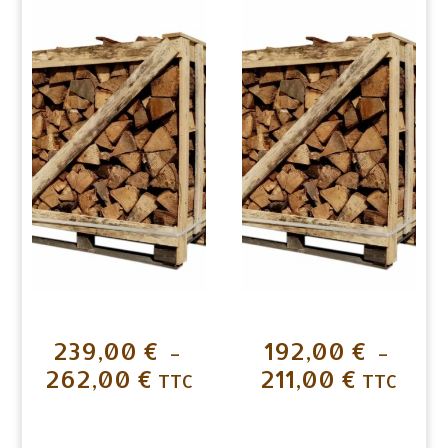
239,00
€
192,00
€
–
–
262,00
€
211,00
€
Plage
Plage
TTC
TTC
de
de
prix :
prix :