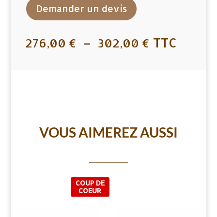
Demander un devis
DE
CHAUFFAGE
PALETTE
Plage
–
TTC
276,00
€
302,00
€
2
de
STÈRES
prix :
-
276,00 €
25CM
à
302,00 €
VOUS AIMEREZ AUSSI
COUP DE
COEUR