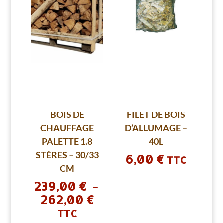
BOIS DE
FILET DE BOIS
CHAUFFAGE
D’ALLUMAGE –
PALETTE 1.8
40L
STÈRES – 30/33
6,00
€
TTC
CM
239,00
€
–
262,00
€
Plage
de
TTC