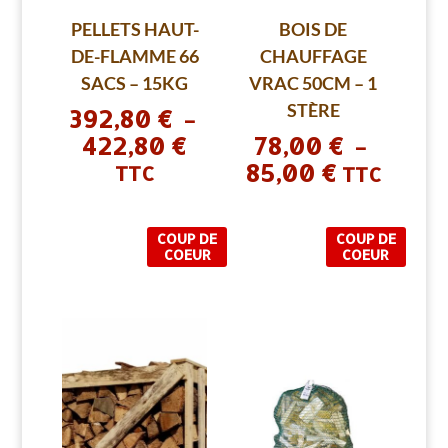
PELLETS HAUT-
BOIS DE
DE-FLAMME 66
CHAUFFAGE
SACS – 15KG
VRAC 50CM – 1
STÈRE
392,80
€
–
422,80
€
78,00
€
Plage
–
85,00
€
de
Plage
TTC
TTC
prix :
de
392,80 €
prix :
COUP DE
COUP DE
à
78,00 €
COEUR
COEUR
422,80 €
à
85,00 €