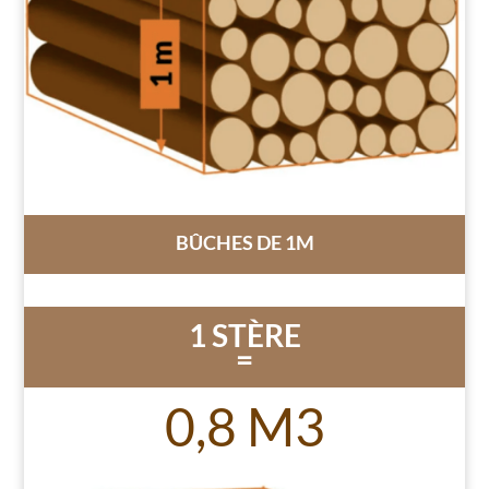
BÛCHES DE 1M
1 STÈRE
=
0,8 M3