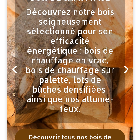
densifié représente la
solution idéale pour
un chauffage
écologique et
efficace. Fabriqués à
partir de copeaux et
sciures de bois
compressés, nos
bûches densifiées
offrent une
combustion plus
propre et une durée
de vie plus longue
que le bois
traditionnel.