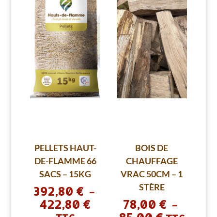
PELLETS HAUT-
BOIS DE
DE-FLAMME 66
CHAUFFAGE
SACS – 15KG
VRAC 50CM – 1
STÈRE
392,80
€
–
422,80
€
78,00
€
Plage
–
de