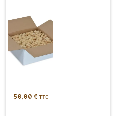
50,00
€
TTC