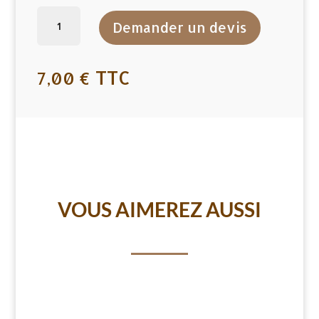
quantité
Demander un devis
de
ALLUME
FEU
TTC
7,00
€
-
SACHET
1KG
VOUS AIMEREZ AUSSI