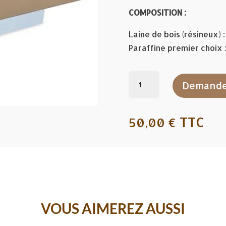
COMPOSITION :
Laine de bois (résineux) 
Paraffine premier choix 
quantité
Demande
de
Allume
feu
TTC
50,00
€
carton
7,5
kg
VOUS AIMEREZ AUSSI