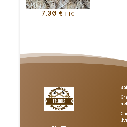
7,00
€
TTC
Bo
Gr
pe
Co
liv