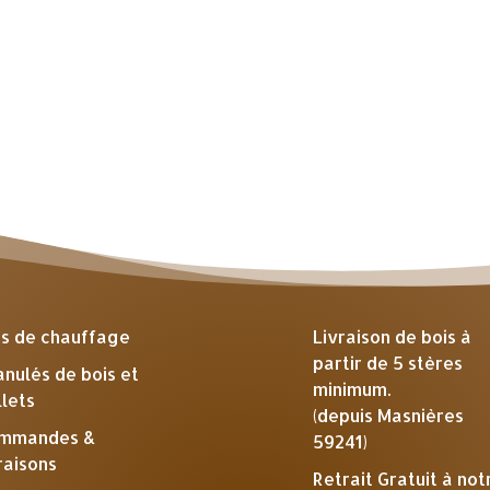
is de chauffage
Livraison de bois à
partir de 5 stères
anulés de bois et
minimum.
llets
(depuis Masnières
mmandes &
59241)
raisons
Retrait Gratuit à not