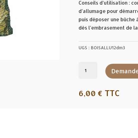
Conseils d’utilisation : 
d’allumage pour démarrer 
puis déposer une bûche à 
dès l’embrasement de la
UGS :
BOISALLU12dm3
quantité
Demande
de
FILET
DE
TTC
6,00
€
BOIS
D'ALLUMAGE
-
40L