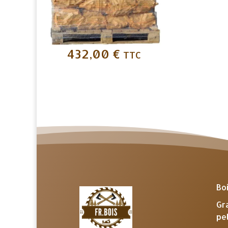
432,00
€
TTC
Bo
Gr
pe