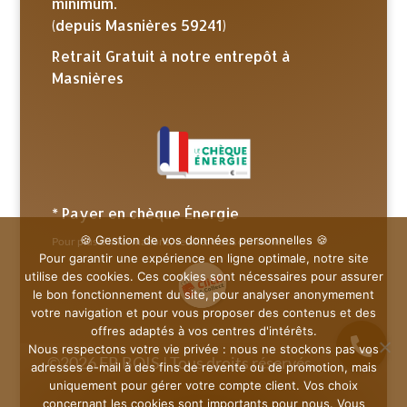
minimum.
(depuis Masnières 59241)
Retrait Gratuit à notre entrepôt à
Masnières
* Payer en chèque Énergie
🍪 Gestion de vos données personnelles 🍪
Pour plus d’informations, veuillez nous contacter.
Pour garantir une expérience en ligne optimale, notre site
utilise des cookies. Ces cookies sont nécessaires pour assurer
le bon fonctionnement du site, pour analyser anonymement
votre navigation et pour vous proposer des contenus et des
offres adaptés à vos centres d'intérêts.
Nous respectons votre vie privée : nous ne stockons pas vos
©2026 FR BOIS | Tous droits réservés
adresses e-mail à des fins de revente ou de promotion, mais
uniquement pour gérer votre compte client. Vos choix
concernant les cookies sont importants pour nous. Vous